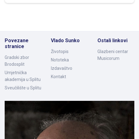
Povezane
Vlado Sunko
Ostali linkovi
stranice
Životopis
Glazbeni centar
Gradski zbor
Musicorum
Nototeka
Brodosplit
Izdavaštvo
Umjetnička
Kontakt
akademija u Splitu
Sveučilište u Splitu